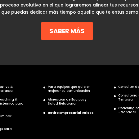
n proceso evolutivo en el que lograremos alinear tus recursos
 que puedas dedicar más tiempo aquello que te entusiasma y
SABER MÁS
cutivo &
Para equipos que quieren
Consultor d
Terrassa
mejorar su comunicación
Consultoría
Coaching &
Alineación de Equipos y
Terrassa
Sistémica para
Salud Relacional
Coaching pa
- Sabadell
Retiro Empresarial Raices
liminar
gs para