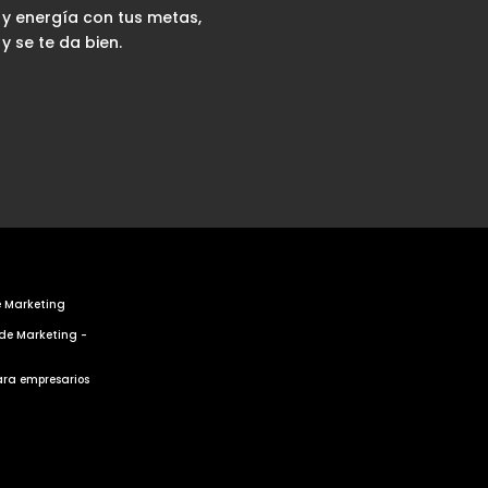
 y energía con tus metas,
 se te da bien.
e Marketing
 de Marketing -
ra empresarios