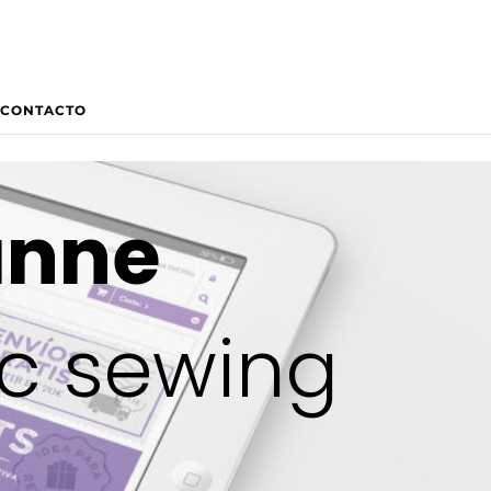
CONTACTO
anne
ic sewing