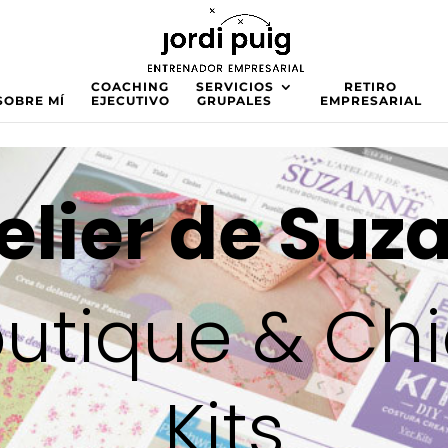
COACHING
SERVICIOS
RETIRO
SOBRE MÍ
EJECUTIVO
GRUPALES
EMPRESARIAL
telier de Suz
utique & Ch
Kits