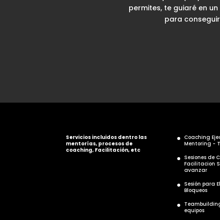
permites, te guiaré en u
para conseguir
Servicios incluidos dentro las
Coaching Eje
mentorías, procesos de
Mentoring - 
coaching, Facilitación, etc
Sesiones de 
Facilitacion 
avanzar
Sesión para E
Bloqueos
Teambuildin
equipos