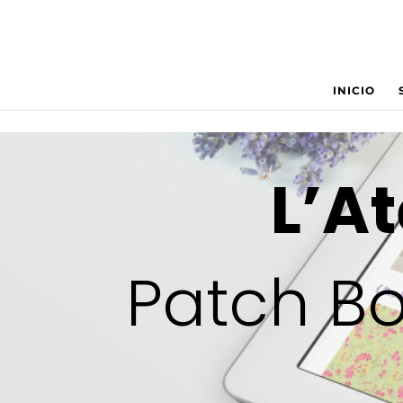
INICIO
L’A
Patch Bo