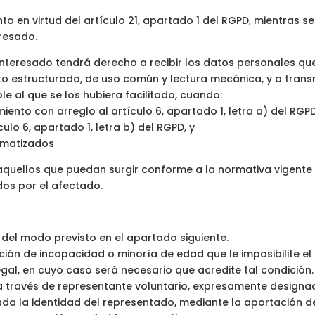
o en virtud del artículo 21, apartado 1 del RGPD, mientras se 
resado.
 interesado tendrá derecho a recibir los datos personales qu
o estructurado, de uso común y lectura mecánica, y a transm
le al que se los hubiera facilitado, cuando:
ento con arreglo al artículo 6, apartado 1, letra a) del RGPD,
ulo 6, apartado 1, letra b) del RGPD, y
omatizados
aquellos que puedan surgir conforme a la normativa vigente 
dos por el afectado.
 del modo previsto en el apartado siguiente.
ión de incapacidad o minoría de edad que le imposibilite el 
gal, en cuyo caso será necesario que acredite tal condición.
 través de representante voluntario, expresamente designado
da la identidad del representado, mediante la aportación 