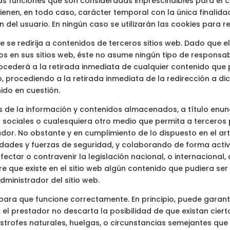
s funciones que son consideradas imprescindibles para el co
eb tienen, en todo caso, carácter temporal con la única finali
ón del usuario. En ningún caso se utilizarán las cookies para
que se redirija a contenidos de terceros sitios web. Dado que
ros en sus sitios web, éste no asume ningún tipo de responsa
ocederá a la retirada inmediata de cualquier contenido que p
co, procediendo a la retirada inmediata de la redirección a d
ido en cuestión.
de la información y contenidos almacenados, a título enuncia
 sociales o cualesquiera otro medio que permita a terceros
or. No obstante y en cumplimiento de lo dispuesto en el art. 1
ridades y fuerzas de seguridad, y colaborando de forma activ
ctar o contravenir la legislación nacional, o internacional,
e que existe en el sitio web algún contenido que pudiera ser 
dministrador del sitio web.
 para que funcione correctamente. En principio, puede garant
, el prestador no descarta la posibilidad de que existan cie
trofes naturales, huelgas, o circunstancias semejantes que