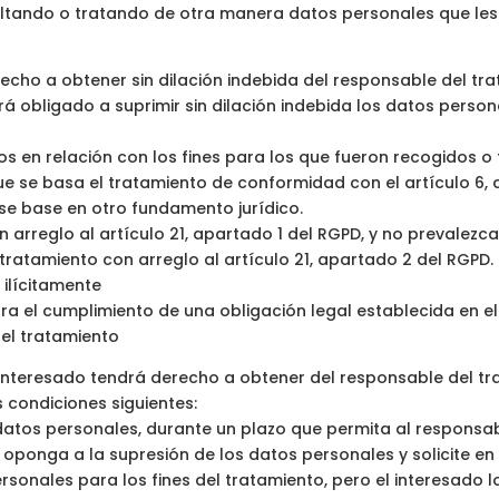
sultando o tratando de otra manera datos personales que le
recho a obtener sin dilación indebida del responsable del tr
ará obligado a suprimir sin dilación indebida los datos pers
s en relación con los fines para los que fueron recogidos o
ue se basa el tratamiento de conformidad con el artículo 6, a
o se base en otro fundamento jurídico.
 arreglo al artículo 21, apartado 1 del RGPD, y no prevalezc
tratamiento con arreglo al artículo 21, apartado 2 del RGPD.
ilícitamente
a el cumplimiento de una obligación legal establecida en el
el tratamiento
l interesado tendrá derecho a obtener del responsable del tr
 condiciones siguientes:
datos personales, durante un plazo que permita al responsabl
se oponga a la supresión de los datos personales y solicite en 
rsonales para los fines del tratamiento, pero el interesado l