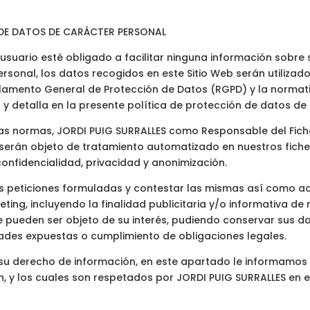
 DE DATOS DE CARÁCTER PERSONAL
l usuario esté obligado a facilitar ninguna información sobre
sonal, los datos recogidos en este Sitio Web serán utilizados
glamento General de Protección de Datos (RGPD) y la normat
a y detalla en la presente política de protección de datos de
has normas, JORDI PUIG SURRALLES como Responsable del Fiche
b serán objeto de tratamiento automatizado en nuestros fich
nfidencialidad, privacidad y anonimización.
 las peticiones formuladas y contestar las mismas así como a
eting, incluyendo la finalidad publicitaria y/o informativa de
ueden ser objeto de su interés, pudiendo conservar sus dat
dades expuestas o cumplimiento de obligaciones legales.
 su derecho de información, en este apartado le informamos
n, y los cuales son respetados por JORDI PUIG SURRALLES en 