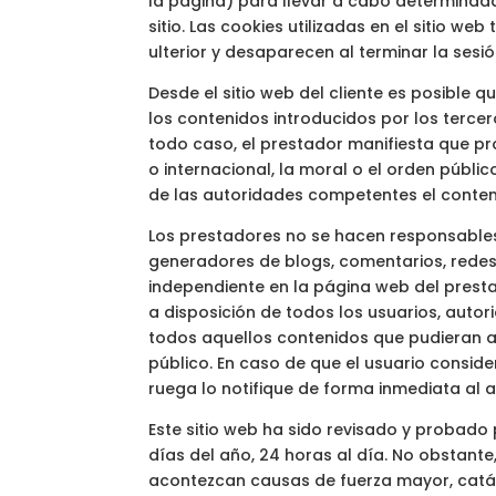
la página) para llevar a cabo determinada
sitio. Las cookies utilizadas en el sitio w
ulterior y desaparecen al terminar la sesi
Desde el sitio web del cliente es posible 
los contenidos introducidos por los terce
todo caso, el prestador manifiesta que pr
o internacional, la moral o el orden públi
de las autoridades competentes el conten
Los prestadores no se hacen responsables 
generadores de blogs, comentarios, redes
independiente en la página web del prestad
a disposición de todos los usuarios, auto
todos aquellos contenidos que pudieran afe
público. En caso de que el usuario consider
ruega lo notifique de forma inmediata al a
Este sitio web ha sido revisado y probado
días del año, 24 horas al día. No obstante
acontezcan causas de fuerza mayor, catás