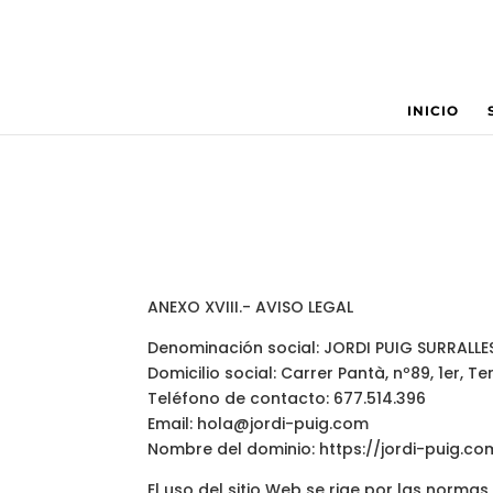
INICIO
AVISO LEGAL
ANEXO XVIII.- AVISO LEGAL
Denominación social: JORDI PUIG SURRALLE
Domicilio social: Carrer Pantà, nº89, 1er, T
Teléfono de contacto: 677.514.396
Email: hola@jordi-puig.com
Nombre del dominio: https://jordi-puig.co
El uso del sitio Web se rige por las normas