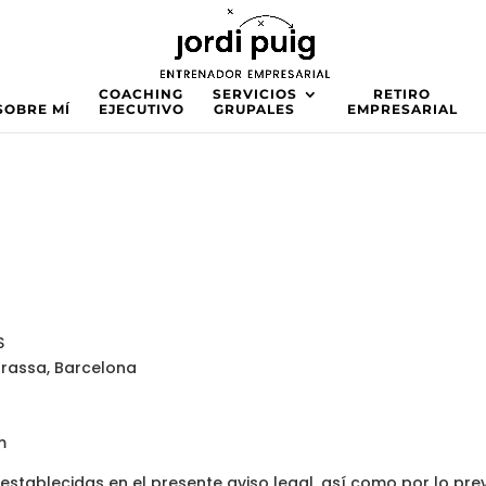
COACHING
SERVICIOS
RETIRO
SOBRE MÍ
EJECUTIVO
GRUPALES
EMPRESARIAL
S
errassa, Barcelona
m
 establecidas en el presente aviso legal, así como por lo pre