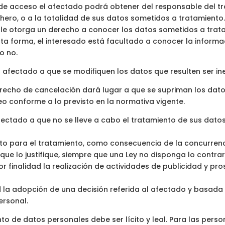
 de acceso el afectado podrá obtener del responsable del tr
hero, o a la totalidad de sus datos sometidos a tratamiento. 
 le otorga un derecho a conocer los datos sometidos a trata
sta forma, el interesado está facultado a conocer la informa
o no.
el afectado a que se modifiquen los datos que resulten ser i
derecho de cancelación dará lugar a que se supriman los dat
ueo conforme a lo previsto en la normativa vigente.
fectado a que no se lleve a cabo el tratamiento de sus datos
o para el tratamiento, como consecuencia de la concurrenc
que lo justifique, siempre que una Ley no disponga lo contrar
r finalidad la realización de actividades de publicidad y pr
d la adopción de una decisión referida al afectado y basad
ersonal.
o de datos personales debe ser lícito y leal. Para las pers