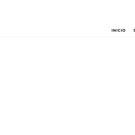
INICIO
Conoce cuál es tu pro
servicio estrella
Con la intención de ver de una manera muy