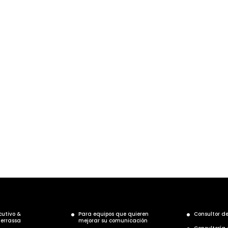
¿Tienes dudas?
s alguna duda, ponte en contacto conmigo y resolveré tus p
CONTACTA AHORA
cutivo &
Para equipos que quieren
Consultor d
Terrassa
mejorar su comunicación