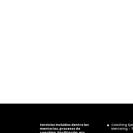
Si tiene
Servicios incluidos dentro las
Coaching Eje
mentorías, procesos de
Mentoring - 
coaching, Facilitación, etc