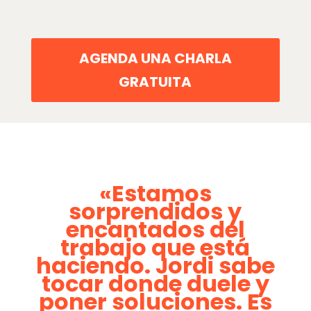
AGENDA UNA CHARLA
GRATUITA
«Estamos
sorprendidos y
encantados del
trabajo que está
haciendo. Jordi sabe
tocar donde duele y
poner soluciones. Es