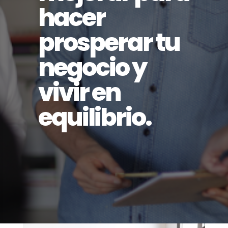
hacer
prosperar tu
negocio y
vivir en
equilibrio.